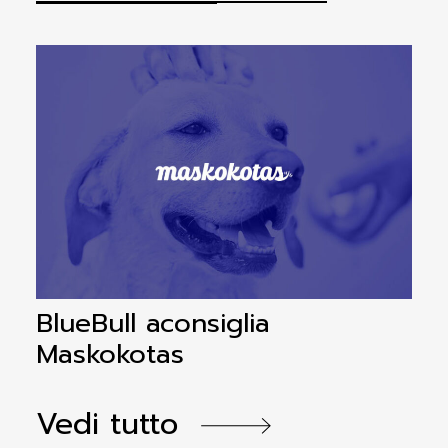
BlueBull aconsiglia
B
Maskokotas
a
Vedi tutto