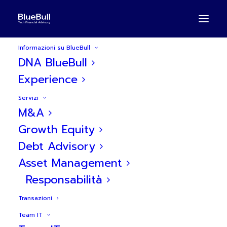
Informazioni su BlueBull
DNA BlueBull
Experience
BlueBull ha agito como
Servizi
M&A
advisor finanziario di
Growth Equity
Mabrian Technologies
Debt Advisory
nella vendita a The Data
Asset Management
Responsabilità
Appeal Company
Transazioni
Team IT