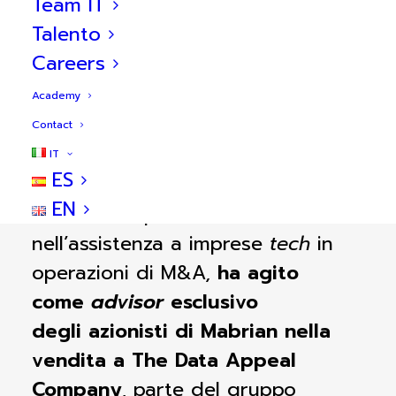
Team IT
Talento
Careers
Academy
Descrizione della transazione
Contact
IT
ES
BlueBull,
società di consulenza
EN
finanziaria specializzata
nell’assistenza a imprese
tech
in
operazioni di M&A
,
ha agito
come
advisor
esclusivo
degli
azionisti di Mabrian nella
vendita a The Data Appeal
Company
, parte del gruppo