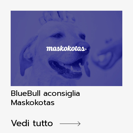
BlueBull aconsiglia
B
Maskokotas
a
Vedi tutto