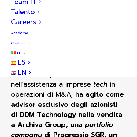
Team IT
Talento
Careers
Academy
Descrizione della transazione
Contact
IT
ES
BlueBull
,
società di consulenza
EN
finanziaria specializzata
nell’assistenza a imprese
tech
in
operazioni di M&A
,
ha agito come
advisor esclusivo degli azionisti
di DDM Technology nella vendita
a Archiva Group, una
portfolio
company
di Progressio SGR, un