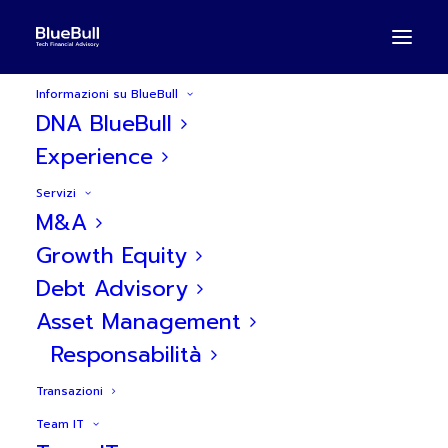
Informazioni su BlueBull
DNA BlueBull
Experience
Servizi
BlueBull agisce come
M&A
advisor degli azionisti di
Growth Equity
Debt Advisory
DDM Technology nella
Asset Management
vendita ad Archiva Group
Responsabilità
Transazioni
Team IT