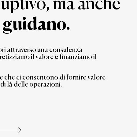
uptivo, ma anche
o guidano.
ri
attraverso
una
consulenza
retizziamo
il
valore
e
finanziamo
il
e
che
ci
consentono
di
fornire
valore
di
là
delle
operazioni.