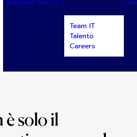
Transazioni
Team IT
Aca
Team IT
Talento
Careers
è solo il