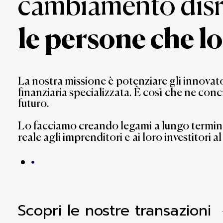
cambiamento disr
le persone che l
La
nostra
missione
è
potenziare
gli
innovato
finanziaria
specializzata.
È
così
che
ne
conc
futuro.
Lo
facciamo
creando
legami
a
lungo
termin
reale
agli
imprenditori
e
ai
loro
investitori
al
Scopri le nostre transazioni