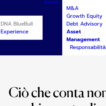
Servizi
M&A
Growth Equity
DNA BlueBull
Debt Advisory
Experience
Asset
Management
Responsabilità
Ciò che conta non 