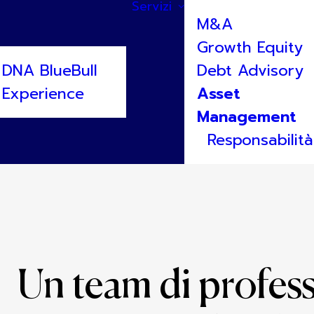
Servizi
M&A
Growth Equity
DNA BlueBull
Debt Advisory
Experience
Asset
Management
Responsabilità
Un team di profess