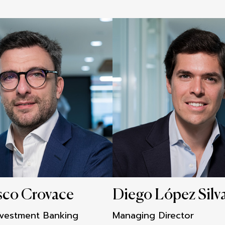
sco Crovace
Diego López Silv
nvestment Banking
Managing Director