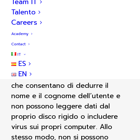
Team IT
si accede, il tempo di connessione,
Talento
il dispositivo da cui si accede
Careers
(fisso o mobile), il sistema
operativo e il browser utilizzati, le
Academy
pagine più visitate, il numero di
Contact
clic effettuati e i dati relativi al
IT
ES
comportamento dell’utente su
EN
Internet. Non forniscono riferimenti
che consentano di dedurre il
nome e il cognome dell’utente e
non possono leggere dati dal
proprio disco rigido o includere
virus sui propri computer. Allo
stesso modo, non si possono