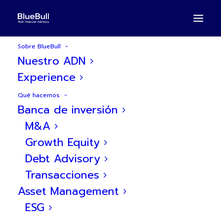
Sobre BlueBull
Nuestro ADN
Experience
BlueBull Team
Qué hacemos
Banca de inversión
Un equipo de
M&A
profesionales con
Growth Equity
mentalidad analítica y
Debt Advisory
Transacciones
ADN emprendedor
Asset Management
ESG
La clave de nuestro éxito son las