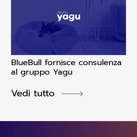
BlueBull fornisce consulenza
B
al gruppo Yagu
Vedi tutto