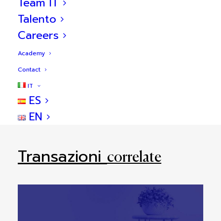
Team IT
Talento
Careers
Academy
08
Contact
IT
ES
EN
Transazioni
correlate