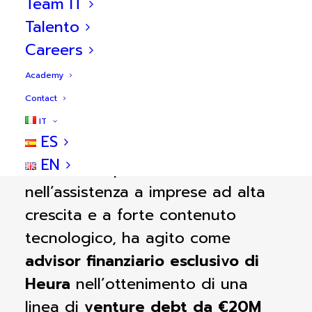
Team IT
Talento
Careers
Academy
Dettagli dell’operazione
Contact
IT
ES
BlueBull
, società di consulenza
EN
finanziaria specializzata
nell’assistenza a imprese ad alta
crescita e a forte contenuto
tecnologico, ha agito come
advisor finanziario esclusivo di
Heura
nell’ottenimento di una
linea di
venture debt da €20M