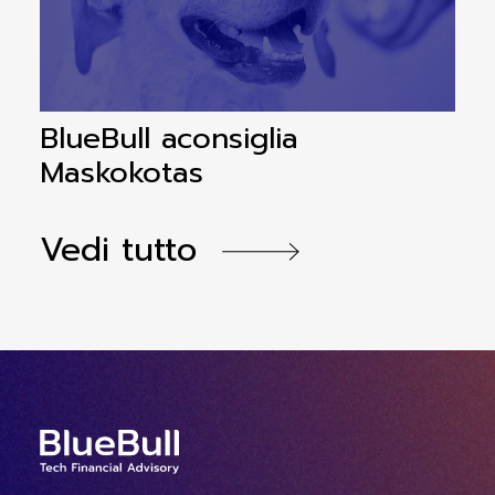
BlueBull aconsiglia
B
Maskokotas
a
Vedi tutto