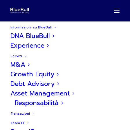
Informazioni su BlueBull
DNA BlueBull
Experience
Servizi
BlueBull assiste Heura
M&A
Foods in un'operazione di
Growth Equity
Debt Advisory
debito strutturato da 20
Asset Management
milioni di euro
Responsabilità
Transazioni
Team IT