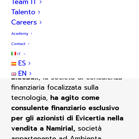
Team IT
Talento
Careers
Academy
Informazioni sulla
Contact
transazione
IT
ES
EN
BlueBull
, la società di consulenza
finanziaria focalizzata sulla
tecnologia,
ha agito come
consulente finanziario esclusivo
per gli azionisti di Evicertia nella
vendita a Namirial,
società
appartenente ad Ambienta,