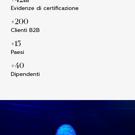
+
42
m
Evidenze di certificazione
+
200
Clienti B2B
+
15
Paesi
+
40
Dipendenti