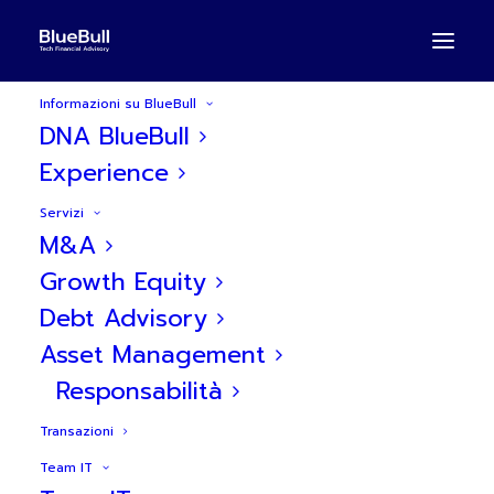
Informazioni su BlueBull
DNA BlueBull
Experience
Servizi
BlueBull fornisce
M&A
consulenza agli azionisti
Growth Equity
Debt Advisory
di Evicertia sulla fusione
Asset Management
con Namirial
Responsabilità
Transazioni
Team IT