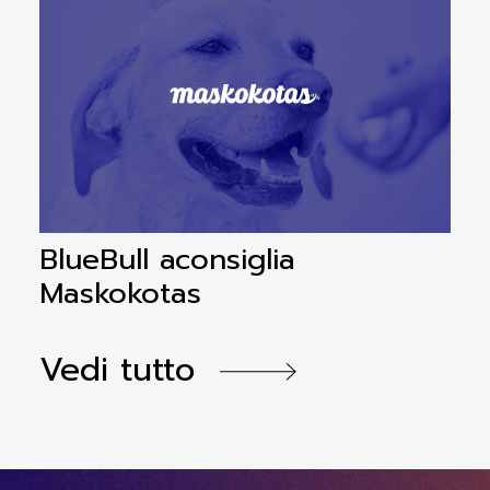
BlueBull aconsiglia
B
Maskokotas
a
Vedi tutto