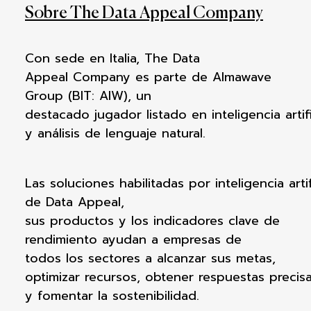
Sobre The Data Appeal Company
Con
sede
en
Italia, The Data
Appeal
Company es
parte
de
Almawave
Group (BIT:
AIW), un
destacado
jugador
listado
en
inteligencia
artif
y
análisis
de
lenguaje
natural.
Las
soluciones
habilitadas
por
inteligencia
arti
de Data Appeal,
sus
productos
y
los
indicadores
clave de
rendimiento
ayudan
a
empresas
de
todos
los
sectores
a
alcanzar
sus
metas
,
optimizar
recursos
,
obtener
respuestas
precis
y
fomentar
l
a
sostenibilidad
.