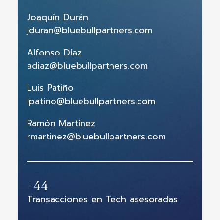
Joaquín Durán
jduran@bluebullpartners.com
Alfonso Díaz
adiaz@bluebullpartners.com
Luis Patiño
lpatino@bluebullpartners.com
Ramón Martínez
rmartinez@bluebullpartners.com
+
44
Transacciones en Tech asesoradas