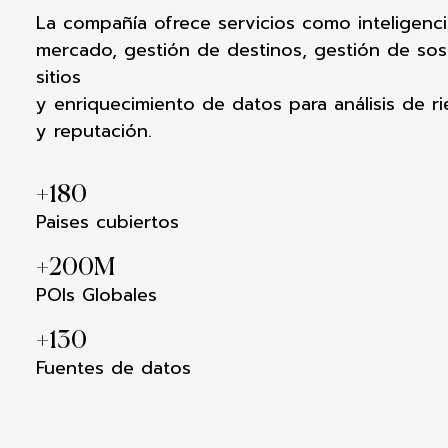
La
compañía
ofrece
servicios
como
inteligenc
mercado,
gestión
de
destinos
,
gestión
de
sos
sitios
y
enriquecimiento
de
datos
para
análisis
de
r
y reputación.
+
180
Paises cubiertos
+
200
M
POIs Globales
+
130
Fuentes de datos