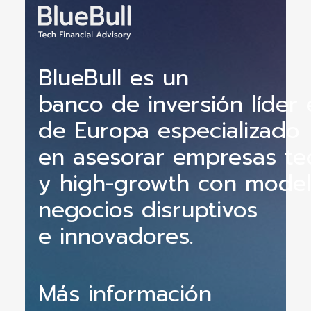
BlueBull e
s un
banco
de inversión líder 
de
Europa especializado
en asesorar
empresas te
y
high-growth
con
model
negocios disruptivos
e
innovadores.
Más información