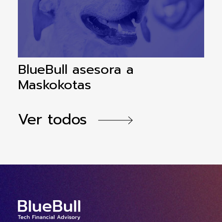
BlueBull asesora a
B
Maskokotas
Y
Ver todos