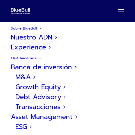
Sobre BlueBull
Nuestro ADN
Experience
Qué hacemos
Bluebull asesora a
Banca de inversión
Mabrian Technologies en
M&A
Growth Equity
su proceso de venta a The
Debt Advisory
Data Appeal Company
Transacciones
Asset Management
ESG