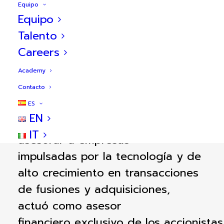
Equipo
Equipo
Talento
Careers
transacción
Sobre la
Academy
Contacto
BlueBull
,
la firma de
asesoría
ES
EN
financiera
especializada
en
IT
asesorar
a
empresas
impulsadas
por la
tecnología
y de
alto
crecimiento
en
transacciones
de
fusiones
y
adquisiciones
,
actuó
como
asesor
financiero
exclusivo
de
los
accionistas