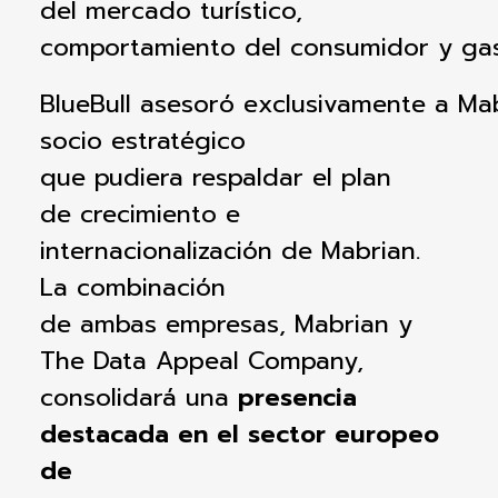
del
mercado
turístico
,
comportamiento
del
consumidor
y
ga
BlueBull
asesoró
exclusivamente
a
Ma
socio
estratégico
que
pudiera
respaldar
el
plan
de
crecimiento
e
i
nternacionalización
de
Mabrian
.
La
combinación
de
ambas
empresas
,
Mabrian
y
The Data Appeal Company,
consolidará
una
presencia
destacada
en
el
sector
europeo
de