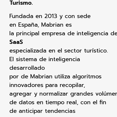
Turismo.
Fundada
en 2013 y con sede
en
España
,
Mabrian
es
la
principal
empresa
de
inteligencia
d
SaaS
especializada
en
el
sector
turístico
.
El sistema de inteligencia
desarrollado
por
de
Mabrian
utiliza
algoritmos
innovadores
para
recopilar
,
agregar
y
normalizar
grandes
volúme
de
datos
en
tiempo
real
, con
el
fin
de
anticipar
tendencias