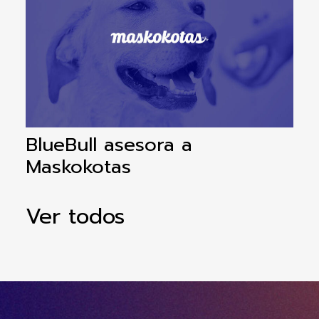
BlueBull asesora a
B
Maskokotas
Y
Ver todos