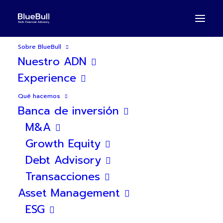
Sobre BlueBull
Nuestro ADN
Experience
Qué hacemos
Banca de inversión
BlueBull asesora a
M&A
Evolufarma en captación
Growth Equity
de capital
Debt Advisory
Transacciones
Asset Management
ESG